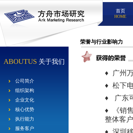
首页
HOME
荣誉与行业影响力
ABOUTUS
关于我们
♦ 广州
公司简介
♦ 松下
组织架构
♦ 广东
企业文化
♦ 《销
核心优势
整体客
执行能力
服务客户
♦ 深圳