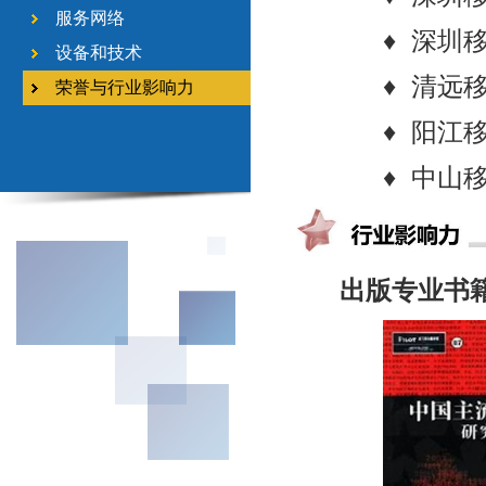
服务网络
♦ 深圳
设备和技术
♦ 清远
荣誉与行业影响力
♦ 阳江
♦ 中山
出版专业书