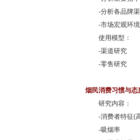
-分析各品牌渠
-市场宏观环境信
使用模型：
-渠道研究
-零售研究
烟民消费习惯与态
研究内容：
-消费者特征(高
-吸烟率