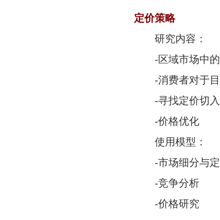
定价策略
研究内容：
-区域市场中的
-消费者对于目
-寻找定价切入
-价格优化
使用模型：
-市场细分与定
-竞争分析
-价格研究