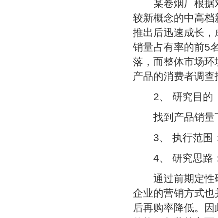
某卷烟厂根据对
较新概念的中高档
推出后迅速成长，
销量占有率的前5
落，而整体市场环
产品的消费者调查
2、 研究目的
找到产品销量下
3、 执行范围：
4、 研究思路
通过前期定性研
企业的营销方式也
后再购率降低。因