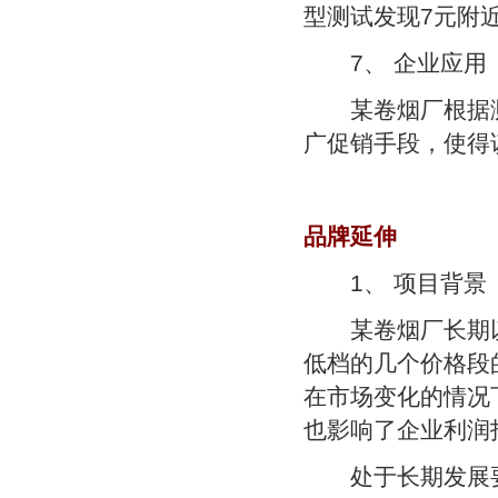
型测试发现7元附
7、 企业应用
某卷烟厂根据测
广促销手段，使得
品牌延伸
1、 项目背景
某卷烟厂长期以
低档的几个价格段
在市场变化的情况
也影响了企业利润
处于长期发展要