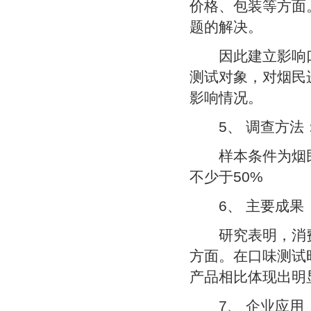
价格、包装等方面
题的解决。
因此建立影响口
测试对象，对烟民
影响情况。
5、 调查方法：街
样本条件为烟民(
不少于50%
6、 主要成果
研究表明，消费
方面。在口味测试时
产品相比体现出明
7、 企业应用