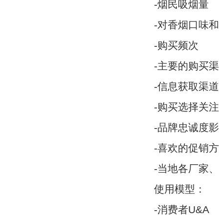
-烟民吸烟量
-对香烟口味和
-购买频次
-主要的购买渠
-信息获取渠道
-购买选择关注
-品牌忠诚度影
-喜欢的促销方
-当地各厂家、
使用模型：
-消费者U&A