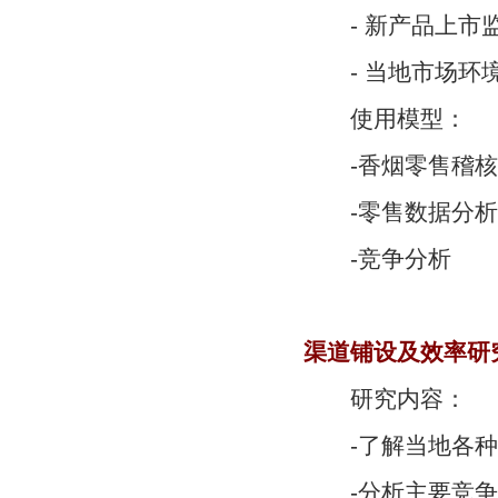
- 新产品上市
- 当地市场环境
使用模型：
-香烟零售稽核
-零售数据分析
-竞争分析
渠道铺设及效率研
研究内容：
-了解当地各种
-分析主要竞争