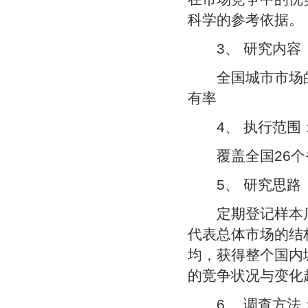
科学的参考依据。
3、 研究内容
全国城市市场的
有率
4、 执行范围：
覆盖全国26个省
5、 研究思路
定期登记样本店
代表总体市场的结
均，获得整个国内
的竞争状况与变化
6、 调查方法