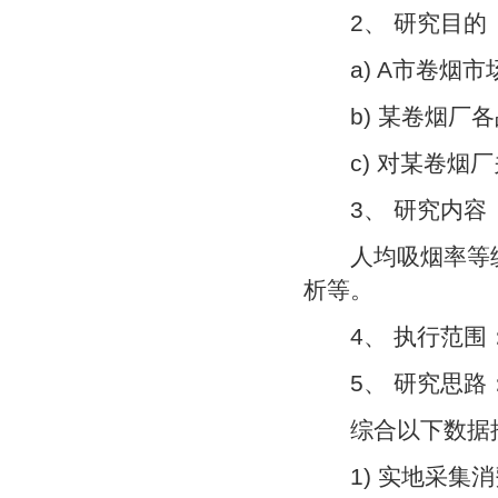
2、 研究目的
a) A市卷烟市
b) 某卷烟厂各
c) 对某卷烟厂
3、 研究内容
人均吸烟率等统
析等。
4、 执行范围：
5、 研究思路
综合以下数据推
1) 实地采集消费